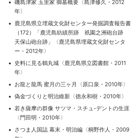
磯島津家 玉里家 御墓概要〈島津修久・2012
年〉
鹿児島県立埋蔵文化財センター発掘調査報告書
（172）「鹿児島紡績所跡 祇園之洲砲台跡
天保山砲台跡」〈鹿児島県埋蔵文化財センタ
ー・2012年〉
史料に見る鶴丸城〈鹿児島県立図書館・2011
年〉
お龍と龍馬 蜜月の三ヶ月〈原口泉・2010年〉
偽金づくりと明治維新〈徳永和樹・2010年〉
若き薩摩の群像 サツマ・スチュ-デントの生涯
〈門田明・2010年〉
さつま人国誌 幕末・明治編〈桐野作人・2009