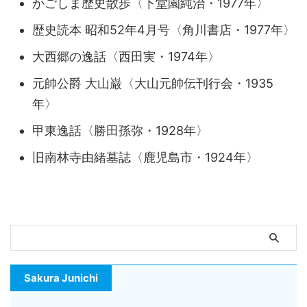
かごしま歴史散歩〈下堂園純治・1977年〉
歴史読本 昭和52年4月号〈角川書店・1977年〉
大西郷の逸話〈西田実・1974年〉
元帥公爵 大山巌〈大山元帥伝刊行会・1935
年〉
甲東逸話〈勝田孫弥・1928年〉
旧南林寺由緒墓誌〈鹿児島市・1924年〉
Sakura Junichi