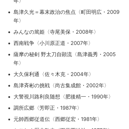
年〉
島津久光＝幕末政治の焦点〈町田明広・2009
年〉
みんなの篤姫〈寺尾美保・2008年〉
西南戦争〈小川原正道・2007年〉
薩摩の秘剣 野太刀自顕流〈島津義秀・2005
年〉
大久保利通〈佐々木克・2004年〉
島津斉彬の挑戦〈尚古集成館・2002年〉
大警視川路利良随想〈肥後精一・1990年〉
調所広郷〈芳即正・1987年〉
元帥西郷従道伝〈西郷従宏・1981年〉