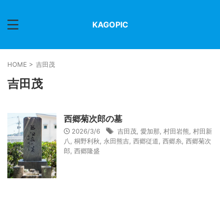
KAGOPIC
HOME
>
吉田茂
吉田茂
西郷菊次郎の墓
2026/3/6
吉田茂
,
愛加那
,
村田岩熊
,
村田新
八
,
桐野利秋
,
永田熊吉
,
西郷従道
,
西郷糸
,
西郷菊次
郎
,
西郷隆盛