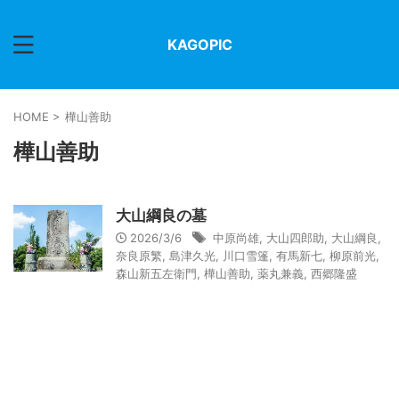
KAGOPIC
HOME
>
樺山善助
樺山善助
大山綱良の墓
2026/3/6
中原尚雄
,
大山四郎助
,
大山綱良
,
奈良原繁
,
島津久光
,
川口雪篷
,
有馬新七
,
柳原前光
,
森山新五左衛門
,
樺山善助
,
薬丸兼義
,
西郷隆盛