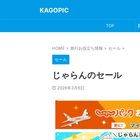
KAGOPIC
TOP
HOME
>
旅行お役立ち情報
>
セール
>
セール
じゃらんのセール
2026年3月6日