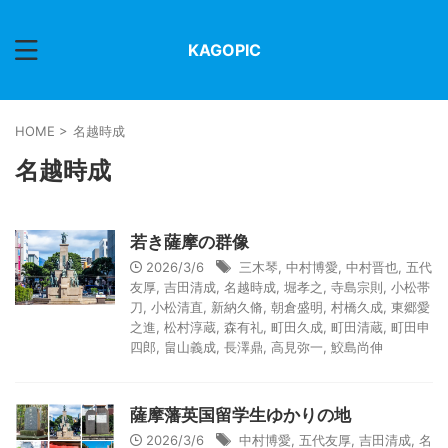
KAGOPIC
HOME
>
名越時成
名越時成
若き薩摩の群像
2026/3/6
三木琴
,
中村博愛
,
中村晋也
,
五代
友厚
,
吉田清成
,
名越時成
,
堀孝之
,
寺島宗則
,
小松帯
刀
,
小松清直
,
新納久脩
,
朝倉盛明
,
村橋久成
,
東郷愛
之進
,
松村淳蔵
,
森有礼
,
町田久成
,
町田清蔵
,
町田申
四郎
,
畠山義成
,
長澤鼎
,
高見弥一
,
鮫島尚伸
薩摩藩英国留学生ゆかりの地
2026/3/6
中村博愛
,
五代友厚
,
吉田清成
,
名