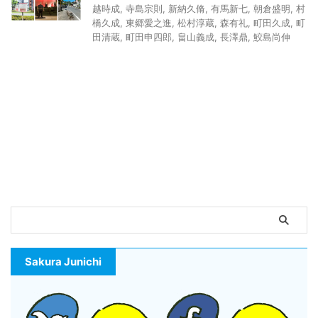
越時成
,
寺島宗則
,
新納久脩
,
有馬新七
,
朝倉盛明
,
村
橋久成
,
東郷愛之進
,
松村淳蔵
,
森有礼
,
町田久成
,
町
田清蔵
,
町田申四郎
,
畠山義成
,
長澤鼎
,
鮫島尚伸
Sakura Junichi