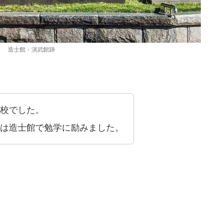
造士館・演武館跡
校でした。
は造士館で勉学に励みました。