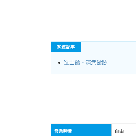
関連記事
造士館・演武館跡
営業時間
自由