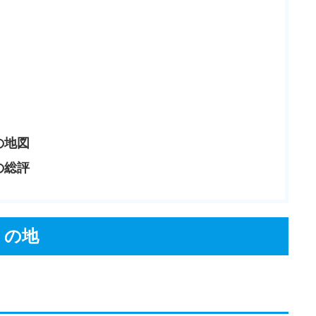
の地図
の総評
りの地