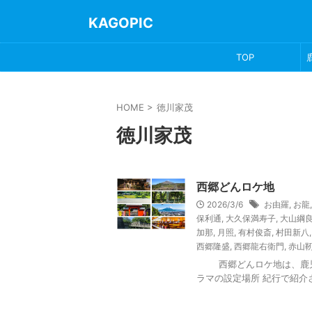
KAGOPIC
TOP
HOME
>
徳川家茂
徳川家茂
西郷どんロケ地
2026/3/6
お由羅
,
お龍
保利通
,
大久保満寿子
,
大山綱
加那
,
月照
,
有村俊斎
,
村田新八
西郷隆盛
,
西郷龍右衛門
,
赤山
西郷どんロケ地は、鹿児島
ラマの設定場所 紀行で紹介され