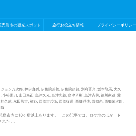
鹿児島市の観光スポット
旅行お役立ち情報
プライバシーポリシ
,
ジョン万次郎
,
井伊直弼
,
伊集院兼善
,
伊集院須賀
,
別府晋介
,
坂本龍馬
,
大久
良
,
小松帯刀
,
山田為正
,
島津久光
,
島津忠義
,
島津斉彬
,
島津斉興
,
徳川家茂
,
愛
,
桂久武
,
永田熊吉
,
篤姫
,
西郷吉兵衛
,
西郷従道
,
西郷満佐
,
西郷糸
,
西郷菊次郎
,
靭負
市内に10ヶ所以上あります。 この記事では、ロケ地のほか ド
た ...