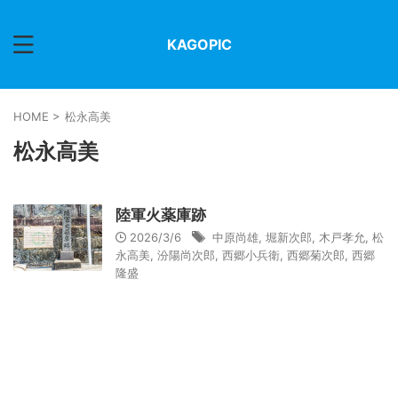
KAGOPIC
HOME
>
松永高美
松永高美
陸軍火薬庫跡
2026/3/6
中原尚雄
,
堀新次郎
,
木戸孝允
,
松
永高美
,
汾陽尚次郎
,
西郷小兵衛
,
西郷菊次郎
,
西郷
隆盛