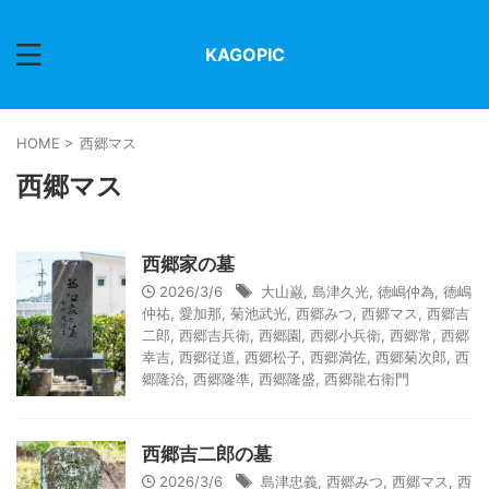
KAGOPIC
HOME
>
西郷マス
西郷マス
西郷家の墓
2026/3/6
大山巌
,
島津久光
,
徳嶋仲為
,
徳嶋
仲祐
,
愛加那
,
菊池武光
,
西郷みつ
,
西郷マス
,
西郷吉
二郎
,
西郷吉兵衛
,
西郷園
,
西郷小兵衛
,
西郷常
,
西郷
幸吉
,
西郷従道
,
西郷松子
,
西郷満佐
,
西郷菊次郎
,
西
郷隆治
,
西郷隆準
,
西郷隆盛
,
西郷龍右衛門
西郷吉二郎の墓
2026/3/6
島津忠義
,
西郷みつ
,
西郷マス
,
西