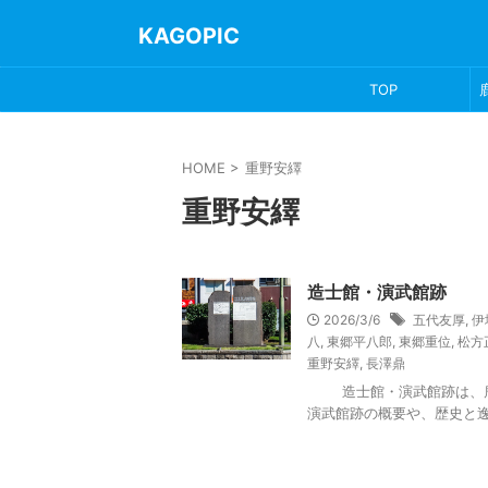
KAGOPIC
TOP
HOME
>
重野安繹
重野安繹
造士館・演武館跡
2026/3/6
五代友厚
,
伊
八
,
東郷平八郎
,
東郷重位
,
松方
重野安繹
,
長澤鼎
造士館・演武館跡は、鹿児
演武館跡の概要や、歴史と逸話を