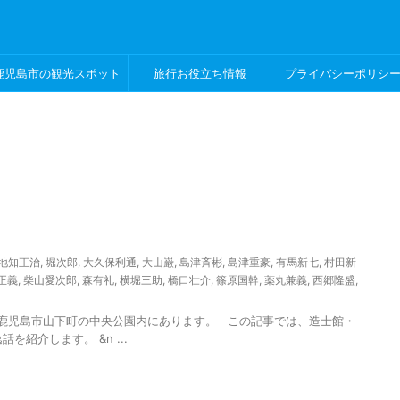
鹿児島市の観光スポット
旅行お役立ち情報
プライバシーポリシ
地知正治
,
堀次郎
,
大久保利通
,
大山巌
,
島津斉彬
,
島津重豪
,
有馬新七
,
村田新
正義
,
柴山愛次郎
,
森有礼
,
横堀三助
,
橋口壮介
,
篠原国幹
,
薬丸兼義
,
西郷隆盛
,
島市山下町の中央公園内にあります。 この記事では、造士館・
紹介します。 &n ...