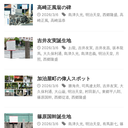
高崎正風翁の碑
2026/3/6
島津久光
,
明治天皇
,
西郷隆盛
,
高
崎正風
,
高崎温恭
吉井友実誕生地
2026/3/6
お龍
,
吉井友実
,
吉井友昌
,
坂本龍
馬
,
大久保利通
,
島津久光
,
島津忠義
,
明治天皇
,
月
照
,
西郷隆盛
加治屋町の偉人スポット
2026/3/6
勝海舟
,
司馬遼太郎
,
吉井友実
,
大
久保利通
,
大山巌
,
明治天皇
,
村田新八
,
東郷平八郎
,
篠原国幹
,
西郷従道
,
西郷隆盛
篠原国幹誕生地
2026/3/6
島津久光
,
明治天皇
,
有馬新七
,
篠