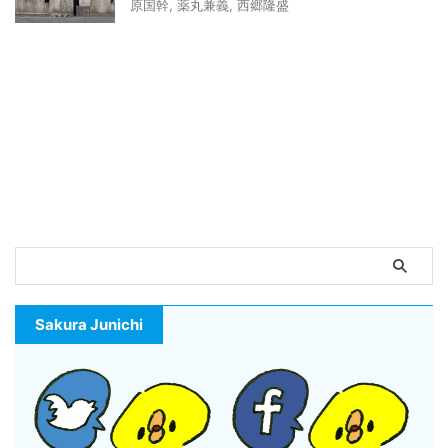
原国幹
,
薬丸兼義
,
西郷隆盛
Sakura Junichi