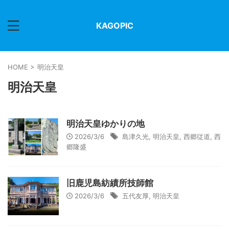
KAGOPIC
HOME
>
明治天皇
明治天皇
明治天皇ゆかりの地
2026/3/6
島津久光
,
明治天皇
,
西郷従道
,
西
郷隆盛
旧鹿児島紡績所技師館
2026/3/6
五代友厚
,
明治天皇