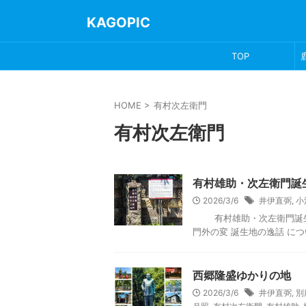
KAGOPIC
TOP
HOME
>
有村次左衛門
有村次左衛門
有村雄助・次左衛門誕
2026/3/6
井伊直弼
,
小
有村雄助・次左衛門誕生地
門外の変 誕生地の逸話 につい
西郷隆盛ゆかりの地
2026/3/6
井伊直弼
,
別