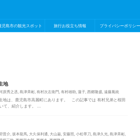
鹿児島市の観光スポット
旅行お役立ち情報
プライバシーポリシ
生地
河原秀之丞
,
島津斉彬
,
有村次左衛門
,
有村雄助
,
蓮子
,
西郷隆盛
,
遠藤胤統
は、鹿児島市高麗町にあります。 この記事では 有村兄弟と桜田
て、紹介します。 ...
府晋介
,
坂本龍馬
,
大久保利通
,
大山巌
,
安藤照
,
小松帯刀
,
島津久光
,
島津斉彬
,