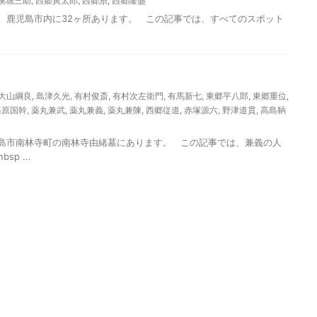
横堀三助
,
西郷寅太郎
,
西郷糸
,
西郷隆盛
児島市内に32ヶ所あります。 この記事では、すべてのスポット
大山綱良
,
島津久光
,
有村俊斎
,
有村次左衛門
,
有馬新七
,
東郷平八郎
,
東郷重位
,
篠原国幹
,
薬丸兼武
,
薬丸兼義
,
薬丸兼陳
,
西郷従道
,
赤塚源六
,
野津道貫
,
高島鞆
南林寺町の南林寺由緒墓にあります。 この記事では、兼義の人
p ...