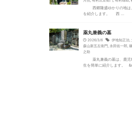
月照
,
有村次左衛門
,
有村雄助
,
西郷隆盛ゆかりの地は、鹿
を紹介します。 西 ...
薬丸兼義の墓
2026/3/6
伊地知正治
,
森山新五左衛門
,
永田佐一郎
,
之助
薬丸兼義の墓は、鹿児島市
生を簡単に紹介します。 &nbs