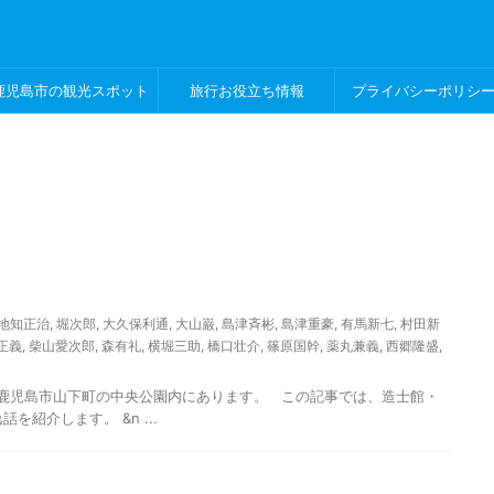
鹿児島市の観光スポット
旅行お役立ち情報
プライバシーポリシ
地知正治
,
堀次郎
,
大久保利通
,
大山巌
,
島津斉彬
,
島津重豪
,
有馬新七
,
村田新
正義
,
柴山愛次郎
,
森有礼
,
横堀三助
,
橋口壮介
,
篠原国幹
,
薬丸兼義
,
西郷隆盛
,
島市山下町の中央公園内にあります。 この記事では、造士館・
紹介します。 &n ...