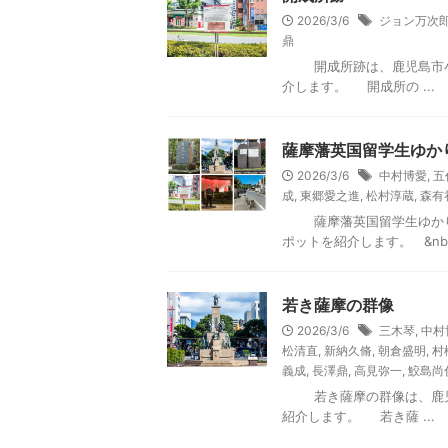
2026/3/6
ジョン万次
鼎
開成所跡は、鹿児島市小川
介します。 開成所の ...
薩摩藩英国留学生ゆか
2026/3/6
中村博愛
,
五
成
,
東郷愛之進
,
松村淳蔵
,
森有
薩摩藩英国留学生ゆかりの
ポットを紹介します。 &nbsp
若き薩摩の群像
2026/3/6
三木琴
,
中村
松清直
,
新納久脩
,
朝倉盛明
,
村
義成
,
長澤鼎
,
高見弥一
,
鮫島尚
若き薩摩の群像は、鹿児島
紹介します。 若き薩 ...