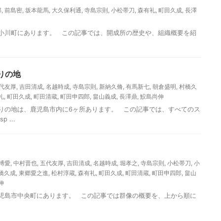
郎
,
前島密
,
坂本龍馬
,
大久保利通
,
寺島宗則
,
小松帯刀
,
森有礼
,
町田久成
,
長澤
町にあります。 この記事では、開成所の歴史や、組織概要を紹
りの地
代友厚
,
吉田清成
,
名越時成
,
寺島宗則
,
新納久脩
,
有馬新七
,
朝倉盛明
,
村橋久
礼
,
町田久成
,
町田清蔵
,
町田申四郎
,
畠山義成
,
長澤鼎
,
鮫島尚伸
地は、鹿児島市内に6ヶ所あります。 この記事では、すべてのス
 ...
博愛
,
中村晋也
,
五代友厚
,
吉田清成
,
名越時成
,
堀孝之
,
寺島宗則
,
小松帯刀
,
小
橋久成
,
東郷愛之進
,
松村淳蔵
,
森有礼
,
町田久成
,
町田清蔵
,
町田申四郎
,
畠山
伸
市中央町にあります。 この記事では群像の概要を、上から順に