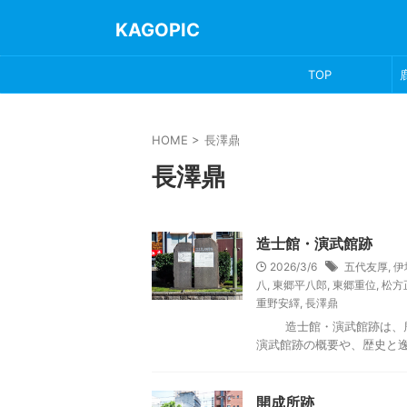
KAGOPIC
TOP
HOME
>
長澤鼎
長澤鼎
造士館・演武館跡
2026/3/6
五代友厚
,
伊
八
,
東郷平八郎
,
東郷重位
,
松方
重野安繹
,
長澤鼎
造士館・演武館跡は、鹿児
演武館跡の概要や、歴史と逸話を
開成所跡