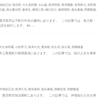
地知正治
,
堀次郎
,
大久保利通
,
大山巌
,
島津斉彬
,
島津重豪
,
有馬新七
,
村田新
正義
,
柴山愛次郎
,
森有礼
,
横堀三助
,
橋口壮介
,
篠原国幹
,
薬丸兼義
,
西郷隆盛
,
島市山下町の中央公園内にあります。 この記事では、造士館・
紹介します。 &n ...
大久保利通
,
小松帯刀
,
島津久光
,
愛加那
,
桂久武
,
桂久蒿
,
西郷隆盛
竜尾町の南洲墓地にあります。 この記事では、桂の人生を簡単
伊地知正治
,
島津久光
,
板垣退助
,
薬丸兼義
,
西郷従道
,
西郷隆盛
児島市加治屋町にあります。 この記事では、伊地知の人生を簡