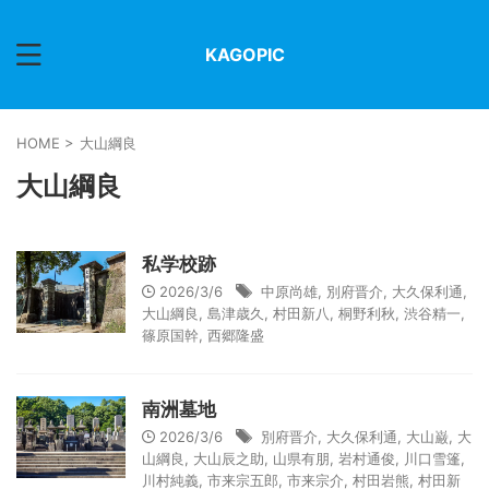
KAGOPIC
HOME
>
大山綱良
大山綱良
私学校跡
2026/3/6
中原尚雄
,
別府晋介
,
大久保利通
,
大山綱良
,
島津歳久
,
村田新八
,
桐野利秋
,
渋谷精一
,
篠原国幹
,
西郷隆盛
南洲墓地
2026/3/6
別府晋介
,
大久保利通
,
大山巌
,
大
山綱良
,
大山辰之助
,
山県有朋
,
岩村通俊
,
川口雪篷
,
川村純義
,
市来宗五郎
,
市来宗介
,
村田岩熊
,
村田新