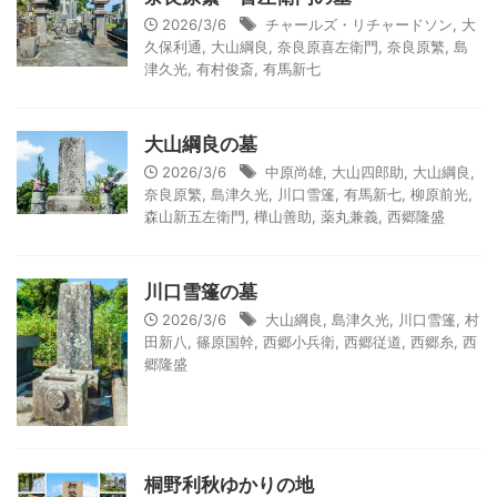
2026/3/6
チャールズ・リチャードソン
,
大
久保利通
,
大山綱良
,
奈良原喜左衛門
,
奈良原繁
,
島
津久光
,
有村俊斎
,
有馬新七
大山綱良の墓
2026/3/6
中原尚雄
,
大山四郎助
,
大山綱良
,
奈良原繁
,
島津久光
,
川口雪篷
,
有馬新七
,
柳原前光
,
森山新五左衛門
,
樺山善助
,
薬丸兼義
,
西郷隆盛
川口雪篷の墓
2026/3/6
大山綱良
,
島津久光
,
川口雪篷
,
村
田新八
,
篠原国幹
,
西郷小兵衛
,
西郷従道
,
西郷糸
,
西
郷隆盛
桐野利秋ゆかりの地