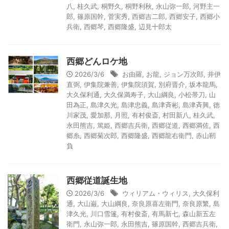
八
,
桂久武
,
桐野久
,
桐野利秋
,
永山弥一郎
,
河野主一
郎
,
篠原国幹
,
菅実秀
,
西郷吉二郎
,
西郷安子
,
西郷小
兵衛
,
西郷琴
,
西郷隆盛
,
辺見十郎太
西郷どんロケ地
2026/3/6
お由羅
,
お龍
,
ジョン万次郎
,
井伊
直弼
,
伊集院兼善
,
伊集院須賀
,
別府晋介
,
坂本龍馬
,
大久保利通
,
大久保満寿子
,
大山綱良
,
小松帯刀
,
山
田為正
,
島津久光
,
島津忠義
,
島津斉彬
,
島津斉興
,
徳
川家茂
,
愛加那
,
月照
,
有村俊斎
,
村田新八
,
桂久武
,
永田熊吉
,
篤姫
,
西郷吉兵衛
,
西郷従道
,
西郷満佐
,
西
郷糸
,
西郷菊次郎
,
西郷隆盛
,
西郷龍右衛門
,
赤山靭
負
西郷従道誕生地
2026/3/6
ウィリアム・ウィリス
,
大久保利
通
,
大山巌
,
大山綱良
,
奈良原喜左衛門
,
奈良原繁
,
島
津久光
,
川口雪篷
,
有村俊斎
,
有馬新七
,
森山新五左
衛門
,
永山弥一郎
,
永田熊吉
,
篠原国幹
,
西郷吉兵衛
,