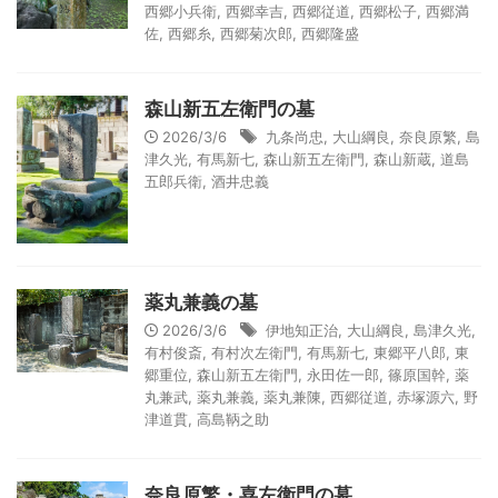
西郷小兵衛
,
西郷幸吉
,
西郷従道
,
西郷松子
,
西郷満
佐
,
西郷糸
,
西郷菊次郎
,
西郷隆盛
森山新五左衛門の墓
2026/3/6
九条尚忠
,
大山綱良
,
奈良原繁
,
島
津久光
,
有馬新七
,
森山新五左衛門
,
森山新蔵
,
道島
五郎兵衛
,
酒井忠義
薬丸兼義の墓
2026/3/6
伊地知正治
,
大山綱良
,
島津久光
,
有村俊斎
,
有村次左衛門
,
有馬新七
,
東郷平八郎
,
東
郷重位
,
森山新五左衛門
,
永田佐一郎
,
篠原国幹
,
薬
丸兼武
,
薬丸兼義
,
薬丸兼陳
,
西郷従道
,
赤塚源六
,
野
津道貫
,
高島鞆之助
奈良原繁・喜左衛門の墓