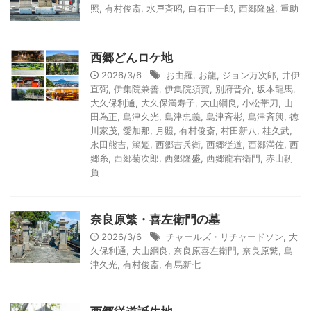
照
,
有村俊斎
,
水戸斉昭
,
白石正一郎
,
西郷隆盛
,
重助
西郷どんロケ地
2026/3/6
お由羅
,
お龍
,
ジョン万次郎
,
井伊
直弼
,
伊集院兼善
,
伊集院須賀
,
別府晋介
,
坂本龍馬
,
大久保利通
,
大久保満寿子
,
大山綱良
,
小松帯刀
,
山
田為正
,
島津久光
,
島津忠義
,
島津斉彬
,
島津斉興
,
徳
川家茂
,
愛加那
,
月照
,
有村俊斎
,
村田新八
,
桂久武
,
永田熊吉
,
篤姫
,
西郷吉兵衛
,
西郷従道
,
西郷満佐
,
西
郷糸
,
西郷菊次郎
,
西郷隆盛
,
西郷龍右衛門
,
赤山靭
負
奈良原繁・喜左衛門の墓
2026/3/6
チャールズ・リチャードソン
,
大
久保利通
,
大山綱良
,
奈良原喜左衛門
,
奈良原繁
,
島
津久光
,
有村俊斎
,
有馬新七