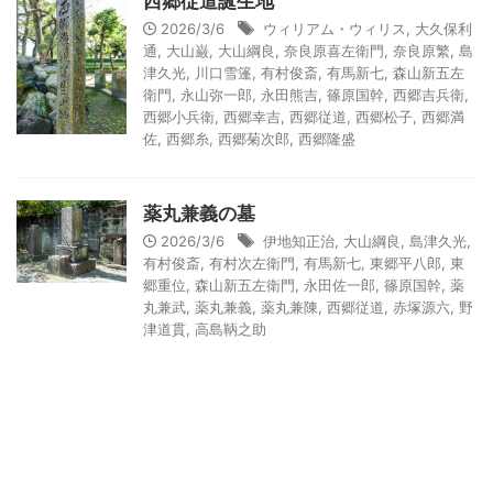
西郷従道誕生地
2026/3/6
ウィリアム・ウィリス
,
大久保利
通
,
大山巌
,
大山綱良
,
奈良原喜左衛門
,
奈良原繁
,
島
津久光
,
川口雪篷
,
有村俊斎
,
有馬新七
,
森山新五左
衛門
,
永山弥一郎
,
永田熊吉
,
篠原国幹
,
西郷吉兵衛
,
西郷小兵衛
,
西郷幸吉
,
西郷従道
,
西郷松子
,
西郷満
佐
,
西郷糸
,
西郷菊次郎
,
西郷隆盛
薬丸兼義の墓
2026/3/6
伊地知正治
,
大山綱良
,
島津久光
,
有村俊斎
,
有村次左衛門
,
有馬新七
,
東郷平八郎
,
東
郷重位
,
森山新五左衛門
,
永田佐一郎
,
篠原国幹
,
薬
丸兼武
,
薬丸兼義
,
薬丸兼陳
,
西郷従道
,
赤塚源六
,
野
津道貫
,
高島鞆之助