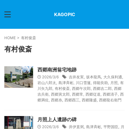
KAGOPIC
HOME
>
有村俊斎
有村俊斎
西郷南洲翁宅地跡
2026/3/6
吉井友実
,
坂本龍馬
,
大久保利通
,
岩山八郎太
,
島津斉彬
,
川口雪篷
,
得能良助
,
月照
,
有
川矢九郎
,
有村俊斎
,
西郷午次郎
,
西郷吉二郎
,
西郷
吉兵衛
,
西郷寅太郎
,
西郷常
,
西郷従道
,
西郷清子
,
西
郷満佐
,
西郷糸
,
西郷酉三
,
西郷隆盛
,
西郷龍右衛門
月照上人遺跡の碑
2026/3/6
井伊直弼
,
島津斉彬
,
平野国臣
,
月