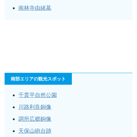
南林寺由緒墓
南部エリアの観光スポット
千貫平自然公園
川路利良銅像
調所広郷銅像
天保山砲台跡