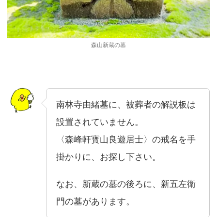
森山新蔵の墓
南林寺由緒墓に、被葬者の解説板は
設置されていません。
〈森峰軒寳山良遊居士〉の戒名を手
掛かりに、お探し下さい。
なお、新蔵の墓の後ろに、新五左衛
門の墓があります。