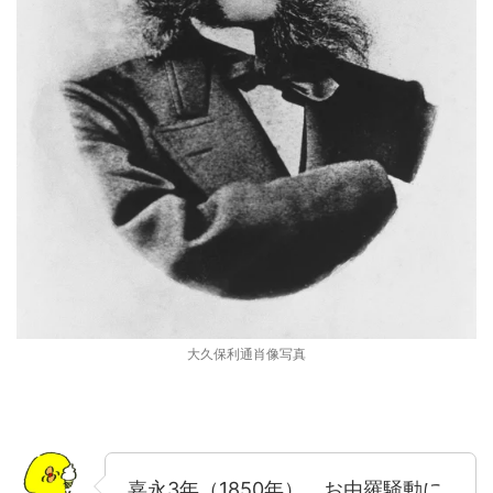
大久保利通肖像写真
嘉永3年（1850年）、お由羅騒動に