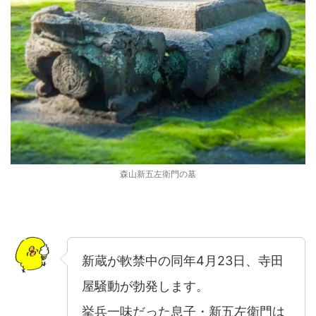
森山新五左衛門の墓
新蔵が軟禁中の同年4月23日、寺田
屋騒動が勃発します。
挙兵一味だった息子・新五左衛門は