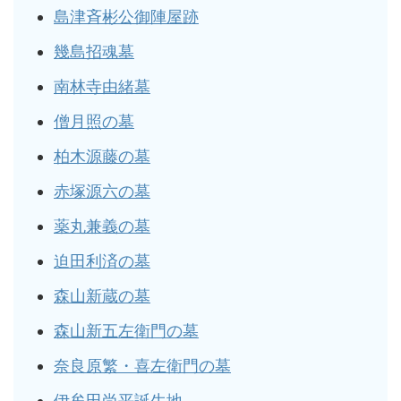
島津斉彬公御陣屋跡
幾島招魂墓
南林寺由緒墓
僧月照の墓
柏木源藤の墓
赤塚源六の墓
薬丸兼義の墓
迫田利済の墓
森山新蔵の墓
森山新五左衛門の墓
奈良原繁・喜左衛門の墓
伊牟田尚平誕生地