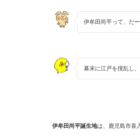
伊牟田尚平って、だー
幕末に江戸を撹乱し、
伊牟田尚平誕生地
は、鹿児島市喜