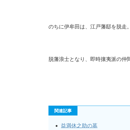
のちに伊牟田は、江戸藩邸を脱走
脱藩浪士となり、即時攘夷派の仲
関連記事
益満休之助の墓