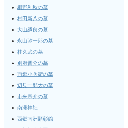
桐野利秋の墓
村田新八の墓
大山綱良の墓
永山弥一郎の墓
桂久武の墓
別府晋介の墓
西郷小兵衛の墓
辺見十郎太の墓
市来宗介の墓
南洲神社
西郷南洲顕彰館