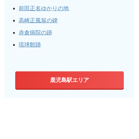
前田正名ゆかりの地
高崎正風翁の碑
赤倉病院の跡
琉球館跡
鹿児島駅エリア