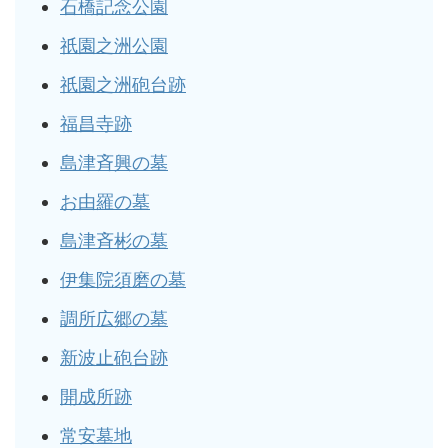
石橋記念公園
祇園之洲公園
祇園之洲砲台跡
福昌寺跡
島津斉興の墓
お由羅の墓
島津斉彬の墓
伊集院須磨の墓
調所広郷の墓
新波止砲台跡
開成所跡
常安墓地