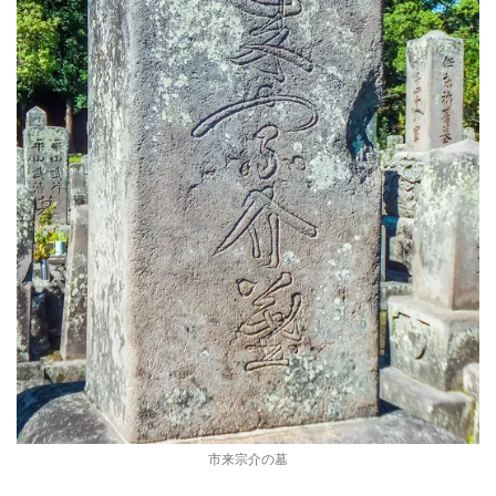
市来宗介の墓