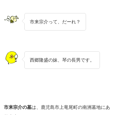
市来宗介って、だーれ？
西郷隆盛の妹、琴の長男です。
市来宗介の墓
は、鹿児島市上竜尾町の南洲墓地にあ