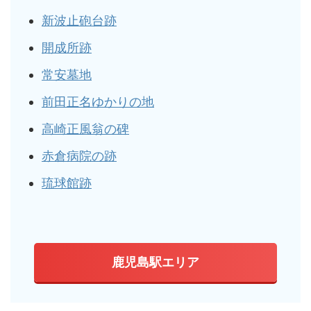
新波止砲台跡
開成所跡
常安墓地
前田正名ゆかりの地
高崎正風翁の碑
赤倉病院の跡
琉球館跡
鹿児島駅エリア