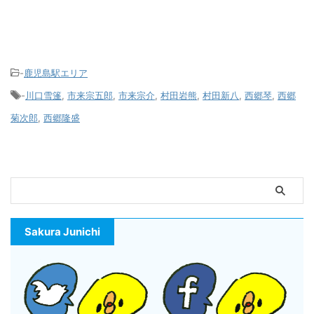
-
鹿児島駅エリア
-
川口雪篷
,
市来宗五郎
,
市来宗介
,
村田岩熊
,
村田新八
,
西郷琴
,
西郷
菊次郎
,
西郷隆盛
Sakura Junichi