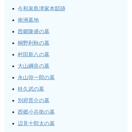
今和泉島津家本邸跡
南洲墓地
西郷隆盛の墓
桐野利秋の墓
村田新八の墓
大山綱良の墓
永山弥一郎の墓
桂久武の墓
別府晋介の墓
西郷小兵衛の墓
辺見十郎太の墓