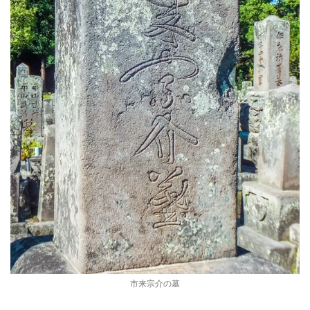
市来宗介の墓