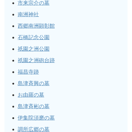
市来宗介の墓
南洲神社
西郷南洲顕彰館
石橋記念公園
祇園之洲公園
祇園之洲砲台跡
福昌寺跡
島津斉興の墓
お由羅の墓
島津斉彬の墓
伊集院須磨の墓
調所広郷の墓