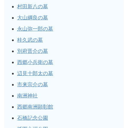
村田新八の墓
大山綱良の墓
永山弥一郎の墓
桂久武の墓
別府晋介の墓
西郷小兵衛の墓
辺見十郎太の墓
市来宗介の墓
南洲神社
西郷南洲顕彰館
石橋記念公園