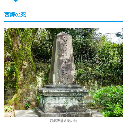
西郷の死
西郷隆盛終焉の地