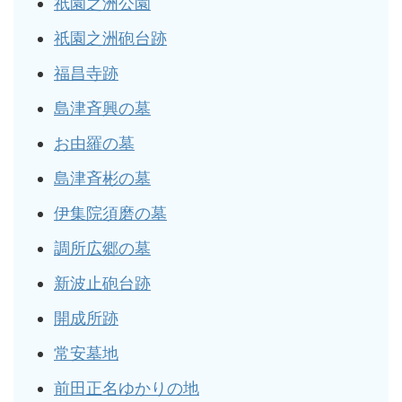
祇園之洲公園
祇園之洲砲台跡
福昌寺跡
島津斉興の墓
お由羅の墓
島津斉彬の墓
伊集院須磨の墓
調所広郷の墓
新波止砲台跡
開成所跡
常安墓地
前田正名ゆかりの地