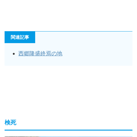
関連記事
西郷隆盛終焉の地
検死