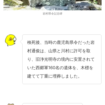
岩村県令記念碑
検死後、当時の鹿児島県令だった岩
村通俊は、山県と川村に許可を取
り、旧浄光明寺の境内に安置されて
いた西郷軍160名の遺体を、木標を
建てて丁重に埋葬しました。