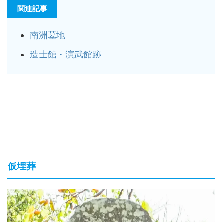
関連記事
南洲墓地
造士館・演武館跡
仮埋葬