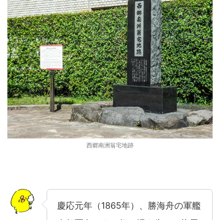
西郷南洲翁宅地跡
慶応元年（1865年）、勝海舟の軍艦