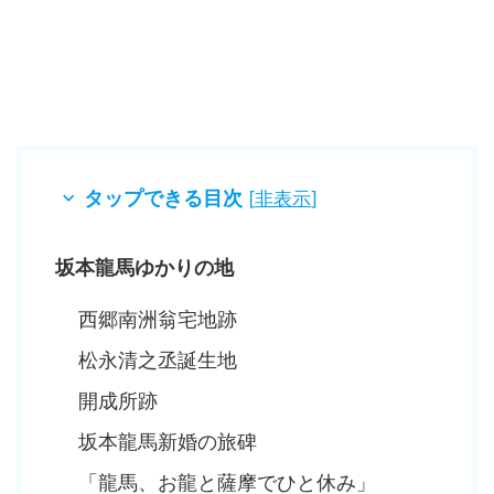
タップできる目次
[
非表示
]
坂本龍馬ゆかりの地
西郷南洲翁宅地跡
松永清之丞誕生地
開成所跡
坂本龍馬新婚の旅碑
「龍馬、お龍と薩摩でひと休み」