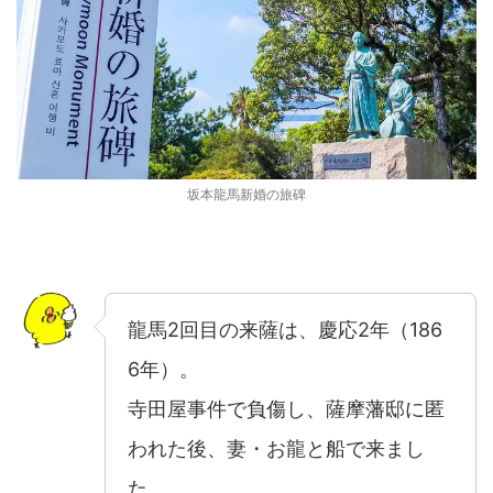
坂本龍馬新婚の旅碑
龍馬2回目の来薩は、慶応2年（186
6年）。
寺田屋事件で負傷し、薩摩藩邸に匿
われた後、妻・お龍と船で来まし
た。