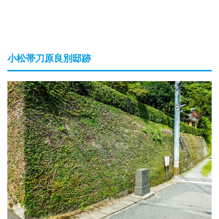
小松帯刀原良別邸跡