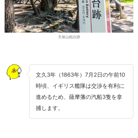
天保山砲台跡
文久3年（1863年）7月2日の午前10
時頃、イギリス艦隊は交渉を有利に
進めるため、薩摩藩の汽船3隻を拿
捕します。