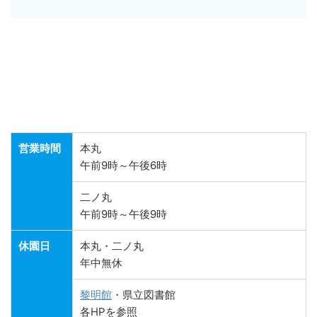
営業時間
本丸
午前9時～午後6時
二ノ丸
午前9時～午後9時
休園日
本丸・二ノ丸
年中無休
黎明館
・県立図書館
各HPを参照