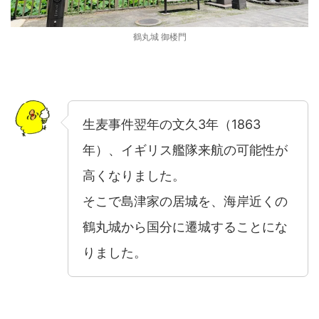
鶴丸城 御楼門
生麦事件翌年の文久3年（1863
年）、イギリス艦隊来航の可能性が
高くなりました。
そこで島津家の居城を、海岸近くの
鶴丸城から国分に遷城することにな
りました。