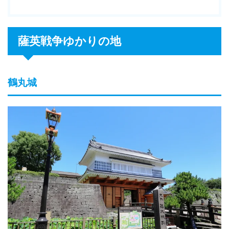
薩英戦争ゆかりの地
鶴丸城